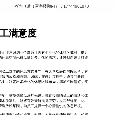
咨询电话（写字楼顾问）：17744961878
工满意度
多企业意识到一个舒适且具有个性化的休息区域对于提升
的休息空间已难以满足多元化的需求，通过创新设计打造
。
同员工群体的休息方式各异，有人喜欢静谧的阅读角，有
短暂的放松和冥想。因此，在设计过程中，通过问卷调
氛围，制定出多样化的休息区域布局，满足不同偏好，实
搭配、材质选择以及灯光设计都直接影响员工的情绪和体
和木质家具，能够有效缓解视觉疲劳，提高舒适度。此
营造放松氛围，为员工提供一个心情愉悦的休息环境。
一律的办公椅和沙发，而是引入多样化的座椅组合，如摇